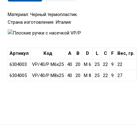
Материал: Черный термопластик.
Страна изготовления: Италия
Артикул
Код
A
B
D
L
C
F
Вес, гр.
6304003
VP/40/P M6x25
40
20
M 6
25
22
9
22
6304005
VP/40/P M8x25
40
20
M 8
25
22
9
27